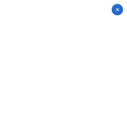
登录平台
✕
多赛道分账机制优化：某娱
乐平台实践案例分析
2026-06-03
世界杯下注平台
平台分账
精选摘要
某娱乐平台通过动态分账机制优化内容收益分配