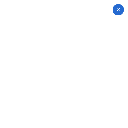
登录平台
✕
英超重磅转会传闻：中场核
心转会动态与市场分析
2026-05-31
世界杯下注平台
英超转会
精选摘要
英超联赛近期一位中场核心球员的转会传闻成为