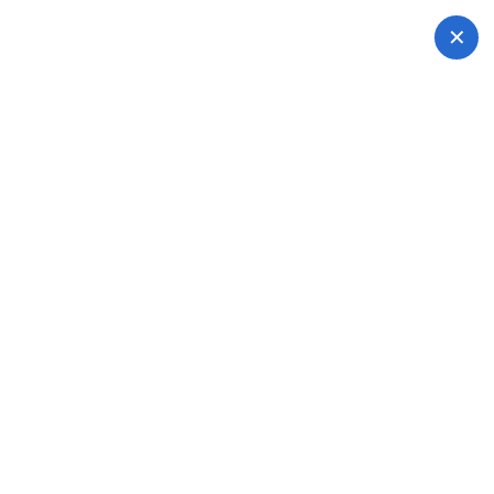
登录平台
✕
标签云列表
按标签聚合浏览相关文章
冷门打野英雄崛起，新 世界杯下注平台 节奏打法定义